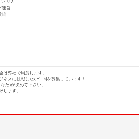
アメリカ）
グ運営
賃貸
金は弊社で用意します。
ジネスに挑戦したい仲間を募集しています！
あなた)が決めて下さい。
致します。