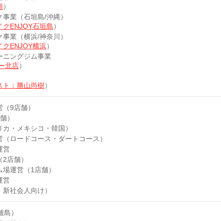
頭
）
ク事業（石垣島/沖縄）
クENJOY石垣島
）
ク事業（横浜/神奈川）
クENJOY横浜
）
ーニングジム事業
ター北店
）
スト：勝山尚樹
）
営（9店舗）
店舗）
リカ・メキシコ・韓国）
営（ロードコース・ダートコース）
運営
（2店舗）
ム場運営（1店舗）
運営
・新社会人向け）
縄離島）