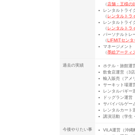
（
店舗：王様の
レンタルトライ
（
レンタルトライ
レンタルトライ
（
レンタルトライ
パーソナルトレ
（
LIFMITセン
マネージメント
（
墨絵アーティ
過去の実績
ホテル・旅館運
飲食店運営（3
輸入販売（アメ
サーキット場運
レンタルバギー
ドッグラン運営
サバイバルゲー
レンタルカート
講演活動（学生
今後やりたい事
VILA運営（沖